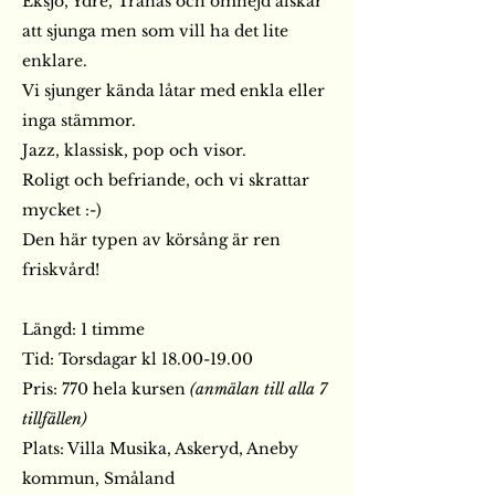
Eksjö, Ydre, Tranås och omnejd älskar
att sjunga men som vill ha det lite
enklare.
Vi sjunger kända låtar med enkla eller
inga stämmor.
Jazz, klassisk, pop och visor.
Roligt och befriande, och vi skrattar
mycket :-)
Den här typen av körsång är ren
friskvård!
Längd: 1 timme
Tid: Torsdagar kl
18.00-19.00
Pris: 770 hela kursen
(anmälan till alla 7
tillfällen)
Plats: Villa Musika, Askeryd, Aneby
kommun, Småland